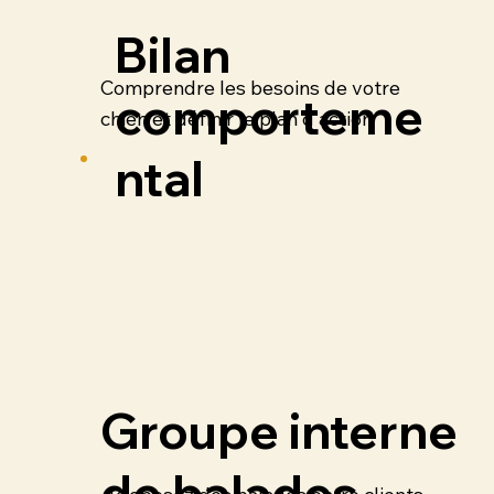
Bilan
Comprendre les besoins de votre
comporteme
chien et définir le plan d'action
ntal
Groupe interne
de balades