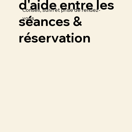
d'aide entre les
Conseil, suivi et prise de rendez-
séances &
vous
réservation