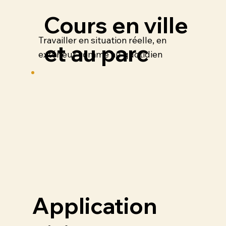
Cours en ville
Travailler en situation réelle, en
et au parc
extérieur comme au quotidien
Application