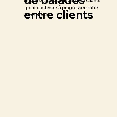
Proposez des balades entre clients
pour continuer à progresser entre
entre clients
les séances