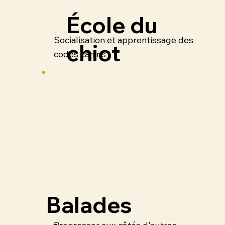
École du
Socialisation et apprentissage des
chiot
codes canins
Balades